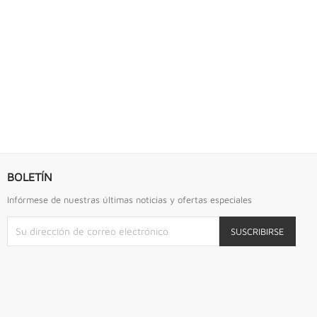
S URREA
LLAVE DE GOLPE 2.3/4" ACODADA 12PTS...
Llave De Golpe 2.3/4" Acodada 12Pts Urrea
BOLETÍN
Infórmese de nuestras últimas noticias y ofertas especiales