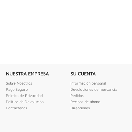
 COMBINADAS DE 1/4" X...
LLAVE DE GOLPE 3" ACODADA 12PT
ombinadas De 1/4" X 2" Urrea
Llave De Golpe 3" Acodada 12Pts Urrea
NUESTRA EMPRESA
SU CUENTA
Sobre Nosotros
Información personal
Pago Seguro
Devoluciones de mercancía
Política de Privacidad
Pedidos
Politica de Devolución
Recibos de abono
Contáctenos
Direcciones