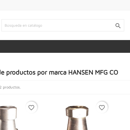

 de productos por marca HANSEN MFG CO
2 productos.
favorite_border
favorite_border