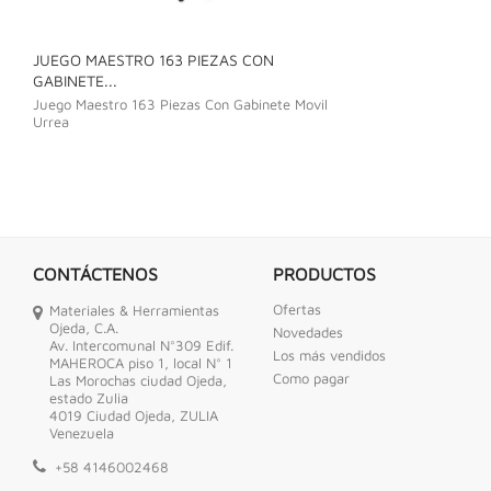
JUEGO MAESTRO 163 PIEZAS CON
JUEGO DE LLAVE
GABINETE...
Juego De Llave C
Juego Maestro 163 Piezas Con Gabinete Movil
Urrea
CONTÁCTENOS
PRODUCTOS
Ofertas
Materiales & Herramientas
Ojeda, C.A.
Novedades
Av. Intercomunal N°309 Edif.
Los más vendidos
MAHEROCA piso 1, local N° 1
Como pagar
Las Morochas ciudad Ojeda,
estado Zulia
4019 Ciudad Ojeda, ZULIA
Venezuela
+58 4146002468