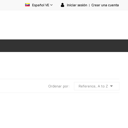
Español VE
Iniciar sesión
|
Crear una cuenta

Reference, A to Z
Ordenar por: