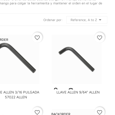
l mango para colgar la herramienta y mantener el orden en el lugar de

Reference, A to Z
Ordenar por:
favorite_border
favorite_border
RDER

VE ALLEN 3/16 PULGADA
LLAVE ALLEN 9/64" ALLEN

57022 ALLEN
favorite_border
favorite_border
BACKORDER