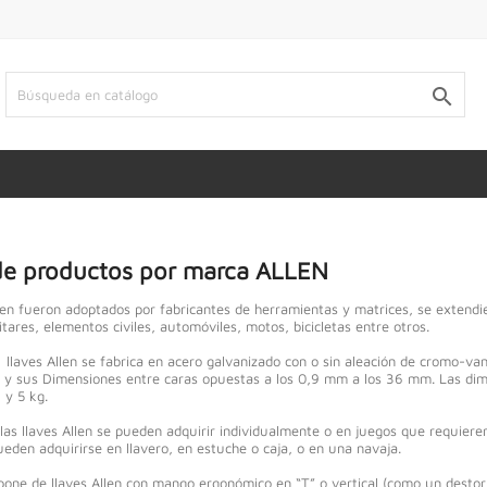

de productos por marca ALLEN
llen fueron adoptados por fabricantes de herramientas y matrices, se extendi
tares, elementos civiles, automóviles, motos, bicicletas entre otros.
 llaves Allen se fabrica en acero galvanizado con o sin aleación de cromo-va
 y sus Dimensiones entre caras opuestas a los 0,9 mm a los 36 mm. Las dim
 y 5 kg.
 las llaves Allen se pueden adquirir individualmente o en juegos que requiere
eden adquirirse en llavero, en estuche o caja, o en una navaja.
pone de llaves Allen con mango ergonómico en “T” o vertical (como un destor