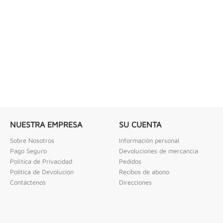
 COMBINADAS DE 1/4" X...
LLAVE DE GOLPE 3" ACODADA 12PT
ombinadas De 1/4" X 2" Urrea
Llave De Golpe 3" Acodada 12Pts Urrea
NUESTRA EMPRESA
SU CUENTA
Sobre Nosotros
Información personal
Pago Seguro
Devoluciones de mercancía
Política de Privacidad
Pedidos
Politica de Devolución
Recibos de abono
Contáctenos
Direcciones