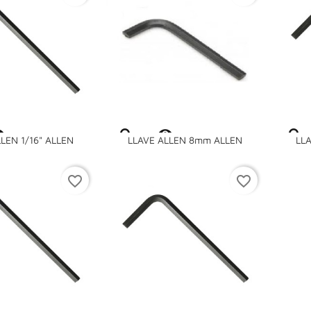


LEN 1/16" ALLEN
LLAVE ALLEN 8mm ALLEN
LLA
favorite_border
favorite_border