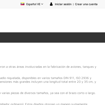
Español VE
Iniciar sesión
|
Crear una cuenta
eron a otras áreas involucradas en la fabricación de aviones, tanques y
nadio niquelada, disponibles en varios tamaños DIN 911, ISO 2936 y
ensiones más grandes incluyen una longitud total entre 20 y 35 cm, y
n varias piezas de diversos tamaños, ya sea con el brazo corto o largo.
nillador ordinario). Estos diseños otorgan un manejo sumamente