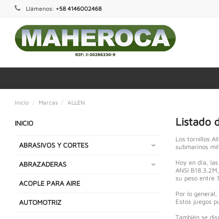
Llámenos:
+58 4146002468
Inicio
Marcas
ALLEN
Listado 
INICIO
Los tornillos A
ABRASIVOS Y CORTES
submarinos mili
Hoy en día, las
ABRAZADERAS
ANSI B18.3.2M,
su peso entre 1
ACOPLE PARA AIRE
Por lo general,
Estos juegos pu
AUTOMOTRIZ
También se dis