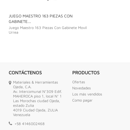
JUEGO MAESTRO 163 PIEZAS CON
JUEGO DE LLAVE
GABINETE...
Juego De Llave C
Juego Maestro 163 Piezas Con Gabinete Movil
Urrea
CONTÁCTENOS
PRODUCTOS
Ofertas
Materiales & Herramientas
Ojeda, C.A.
Novedades
Av. Intercomunal N°309 Edif.
Los más vendidos
MAHEROCA piso 1, local N° 1
Como pagar
Las Morochas ciudad Ojeda,
estado Zulia
4019 Ciudad Ojeda, ZULIA
Venezuela
+58 4146002468