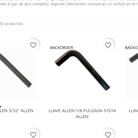
ndo el par de giro completo. Algunos fabricantes incorporan un orificio en e
10 productos.
favorite_border
favorite_border
BACKORDER
BACKO

LEN 3/32" ALLEN
LLAVE ALLEN 1/8 PULGADA 57014
LLA

ALLEN
favorite_border
favorite_border