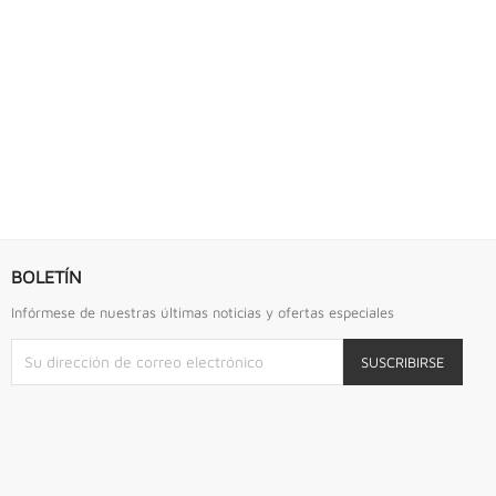
S URREA
LLAVE DE GOLPE 2.3/4" ACODADA 12PTS...
Llave De Golpe 2.3/4" Acodada 12Pts Urrea
BOLETÍN
Infórmese de nuestras últimas noticias y ofertas especiales