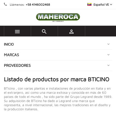
Llámenos:
+58 4146002468
Español VE



INICIO
MARCAS
PROVEEDORES
Listado de productos por marca BTICINO
BTicino , con varias plantas e instalaciones de producción en Italia y en
el extranjero, así como una marca exitosa y conocida en más de 60
países de todo el mundo , ha sido parte del Grupo Legrand desde 1989.
Su adquisición de BTicino ha dado a Legrand una marca que
representa, a nivel internacional, las mejores tradiciones en el diseño y
la producción italianos.