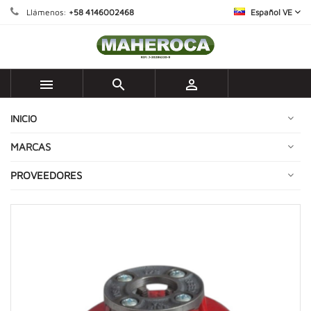
Llámenos:
+58 4146002468
Español VE



INICIO
MARCAS
PROVEEDORES