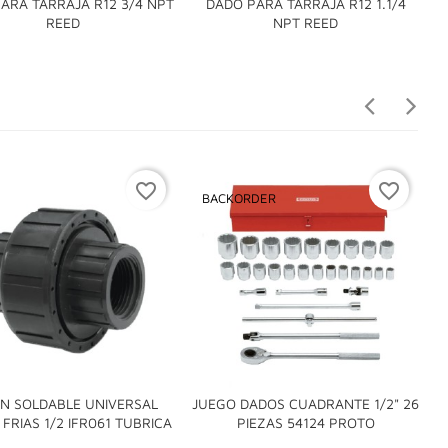
ARA TARRAJA R12 3/4 NPT
DADO PARA TARRAJA R12 1.1/4


REED
NPT REED
favorite_border
favorite_border
BACKORDER
N SOLDABLE UNIVERSAL
JUEGO DADOS CUADRANTE 1/2" 26


FRIAS 1/2 IFR061 TUBRICA
PIEZAS 54124 PROTO