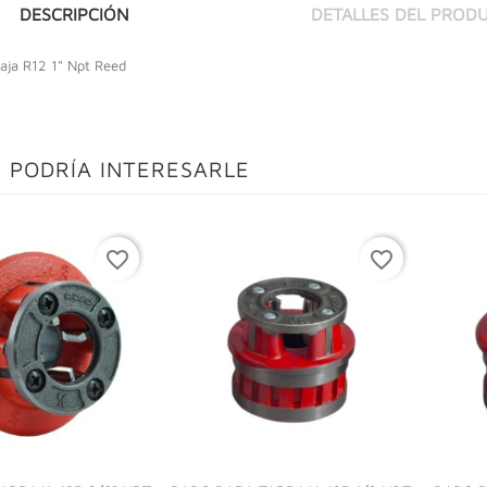
DESCRIPCIÓN
DETALLES DEL PROD
aja R12 1" Npt Reed
 PODRÍA INTERESARLE
favorite_border
favorite_border