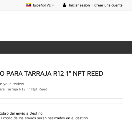
Español VE
Iniciar sesión
|
Crear una cuenta
O PARA TARRAJA R12 1" NPT REED
e your review
ra Tarraja R12 1" Npt Reed
Cobro del envió a Destino
El cobro de los envíos serán realizados en el destino