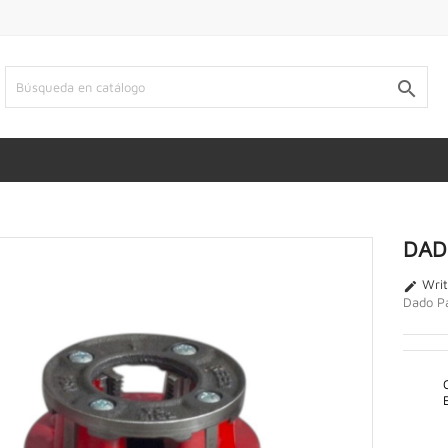

DAD
Writ

Dado Pa