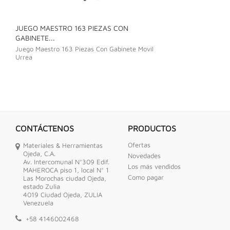
JUEGO MAESTRO 163 PIEZAS CON
JUEGO DE LLAVE
GABINETE...
Juego De Llave C
Juego Maestro 163 Piezas Con Gabinete Movil
Urrea
CONTÁCTENOS
PRODUCTOS
Ofertas
Materiales & Herramientas
Ojeda, C.A.
Novedades
Av. Intercomunal N°309 Edif.
Los más vendidos
MAHEROCA piso 1, local N° 1
Como pagar
Las Morochas ciudad Ojeda,
estado Zulia
4019 Ciudad Ojeda, ZULIA
Venezuela
+58 4146002468