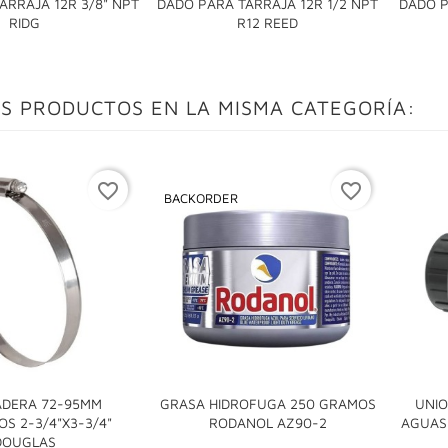
ARRAJA 12R 3/8" NPT
DADO PARA TARRAJA 12R 1/2 NPT
DADO P


RIDG
R12 REED
S PRODUCTOS EN LA MISMA CATEGORÍA:
favorite_border
favorite_border
BACKORDER
DERA 72-95MM
GRASA HIDROFUGA 250 GRAMOS
UNIO

OS 2-3/4"x3-3/4"
RODANOL AZ90-2
AGUAS 

DOUGLAS