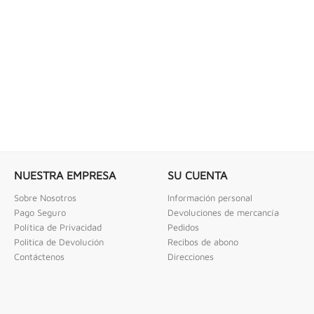
 COMBINADAS DE 1/4" X...
LLAVE DE GOLPE 3" ACODADA 12PT
ombinadas De 1/4" X 2" Urrea
Llave De Golpe 3" Acodada 12Pts Urrea
NUESTRA EMPRESA
SU CUENTA
Sobre Nosotros
Información personal
Pago Seguro
Devoluciones de mercancía
Política de Privacidad
Pedidos
Politica de Devolución
Recibos de abono
Contáctenos
Direcciones