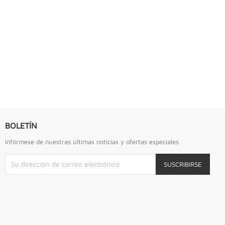
S URREA
LLAVE DE GOLPE 2.3/4" ACODADA 12PTS...
Llave De Golpe 2.3/4" Acodada 12Pts Urrea
BOLETÍN
Infórmese de nuestras últimas noticias y ofertas especiales