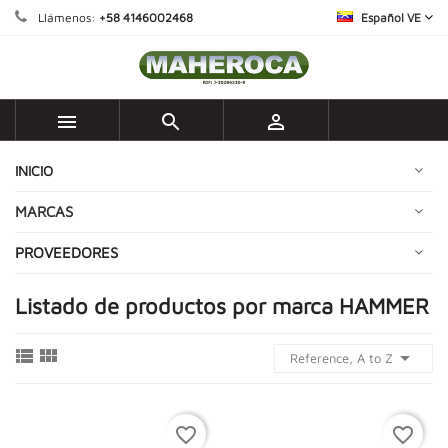
Llámenos:
+58 4146002468
Español VE



INICIO
MARCAS
PROVEEDORES
Listado de productos por marca HAMMER



Reference, A to Z
favorite_border
favorite_border