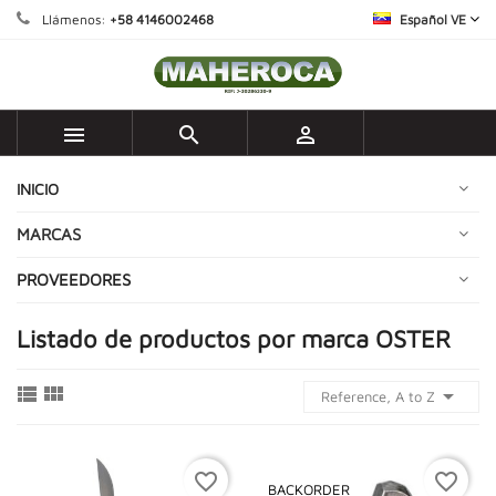
Llámenos:
+58 4146002468
Español VE



INICIO
MARCAS
PROVEEDORES
Listado de productos por marca OSTER



Reference, A to Z
favorite_border
favorite_border
BACKORDER