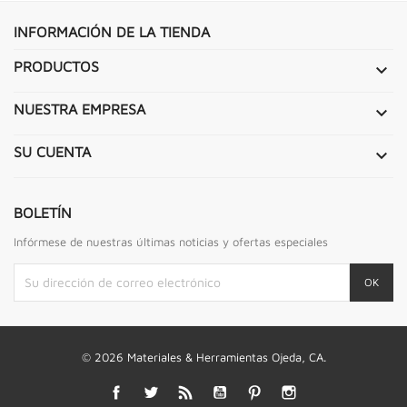
INFORMACIÓN DE LA TIENDA
PRODUCTOS

NUESTRA EMPRESA

SU CUENTA

BOLETÍN
Infórmese de nuestras últimas noticias y ofertas especiales
© 2026 Materiales & Herramientas Ojeda, CA.
Facebook
Twitter
Rss
YouTube
Pinterest
Instagram