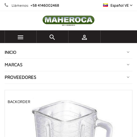
Llámenos:
+58 4146002468
Español VE



INICIO
MARCAS
PROVEEDORES
BACKORDER