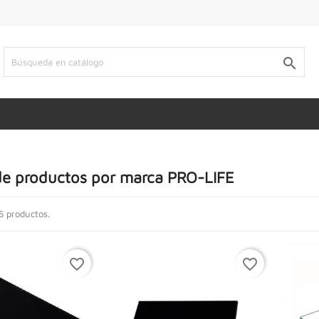

de productos por marca PRO-LIFE
5 productos.
favorite_border
favorite_border