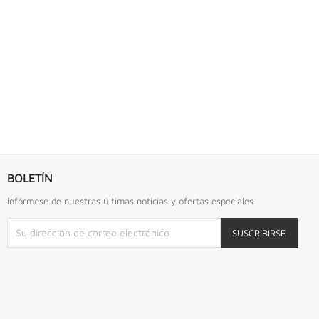
S URREA
LLAVE DE GOLPE 2.3/4" ACODADA 12PTS...
Llave De Golpe 2.3/4" Acodada 12Pts Urrea
BOLETÍN
Infórmese de nuestras últimas noticias y ofertas especiales