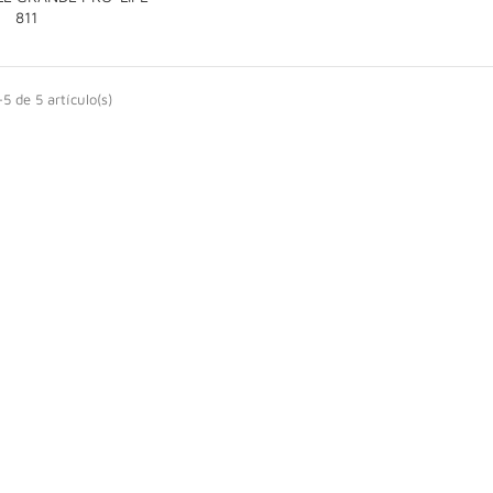

811
5 de 5 artículo(s)