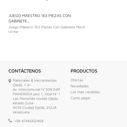
JUEGO MAESTRO 163 PIEZAS CON
JUEGO DE LLAVE
GABINETE...
Juego De Llave C
Juego Maestro 163 Piezas Con Gabinete Movil
Urrea
CONTÁCTENOS
PRODUCTOS
Ofertas
Materiales & Herramientas
Ojeda, C.A.
Novedades
Av. Intercomunal N°309 Edif.
Los más vendidos
MAHEROCA piso 1, local N° 1
Como pagar
Las Morochas ciudad Ojeda,
estado Zulia
4019 Ciudad Ojeda, ZULIA
Venezuela
+58 4146002468