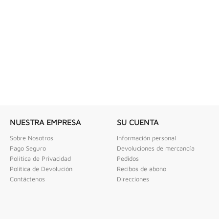
 COMBINADAS DE 1/4" X...
LLAVE DE GOLPE 3" ACODADA 12PT
ombinadas De 1/4" X 2" Urrea
Llave De Golpe 3" Acodada 12Pts Urrea
NUESTRA EMPRESA
SU CUENTA
Sobre Nosotros
Información personal
Pago Seguro
Devoluciones de mercancía
Política de Privacidad
Pedidos
Politica de Devolución
Recibos de abono
Contáctenos
Direcciones