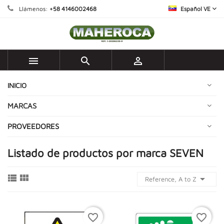
Llámenos:
+58 4146002468
Español VE



INICIO
MARCAS
PROVEEDORES
Listado de productos por marca SEVEN



Reference, A to Z
favorite_border
favorite_border