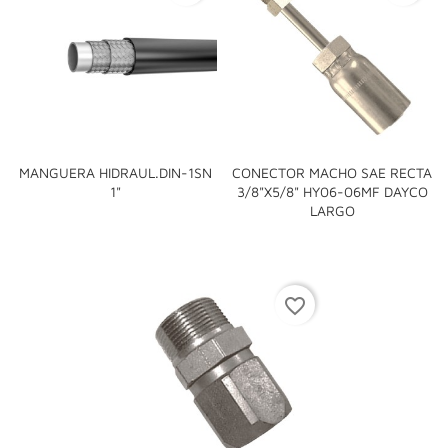
MANGUERA HIDRAUL.DIN-1SN
CONECTOR MACHO SAE RECTA
1"
3/8"x5/8" HY06-06MF DAYCO
LARGO
favorite_border