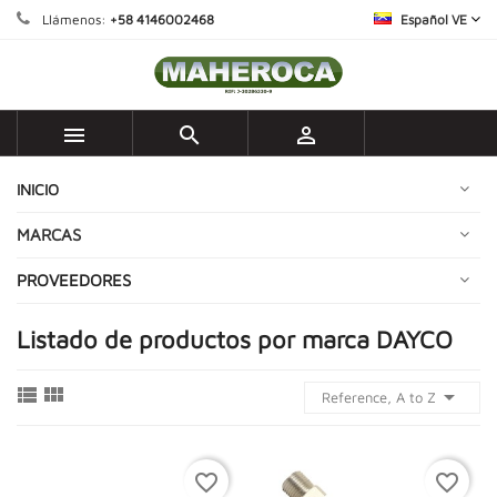
Llámenos:
+58 4146002468
Español VE



INICIO
MARCAS
PROVEEDORES
Listado de productos por marca DAYCO



Reference, A to Z
favorite_border
favorite_border