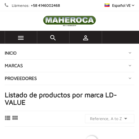
Llámenos:
+58 4146002468
Español VE



INICIO
MARCAS
PROVEEDORES
Listado de productos por marca LD-
VALUE



Reference, A to Z