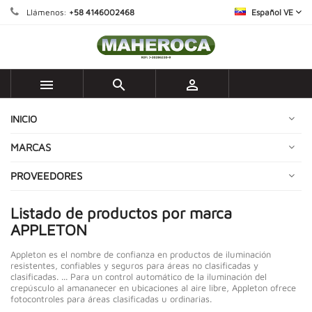
Llámenos:
+58 4146002468
Español VE



INICIO
MARCAS
PROVEEDORES
Listado de productos por marca
APPLETON
Appleton es el nombre de confianza en productos de iluminación
resistentes, confiables y seguros para áreas no clasificadas y
clasificadas. ... Para un control automático de la iluminación del
crepúsculo al amananecer en ubicaciones al aire libre, Appleton ofrece
fotocontroles para áreas clasificadas u ordinarias.