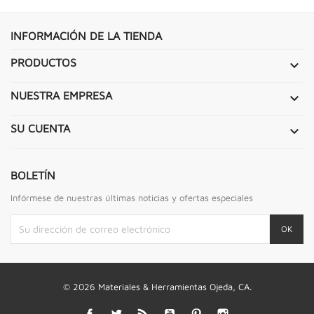
INFORMACIÓN DE LA TIENDA
PRODUCTOS

NUESTRA EMPRESA

SU CUENTA

BOLETÍN
Infórmese de nuestras últimas noticias y ofertas especiales
© 2026 Materiales & Herramientas Ojeda, CA.
Facebook
Twitter
Rss
YouTube
Pinterest
Instagram