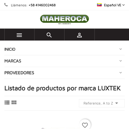
Llámenos:
+58 4146002468
Español VE



INICIO
MARCAS
PROVEEDORES
Listado de productos por marca LUXTEK



Reference, A to Z
favorite_border