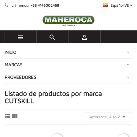
Llámenos:
+58 4146002468
Español VE



INICIO
MARCAS
PROVEEDORES
Listado de productos por marca
CUTSKILL



Reference, A to Z