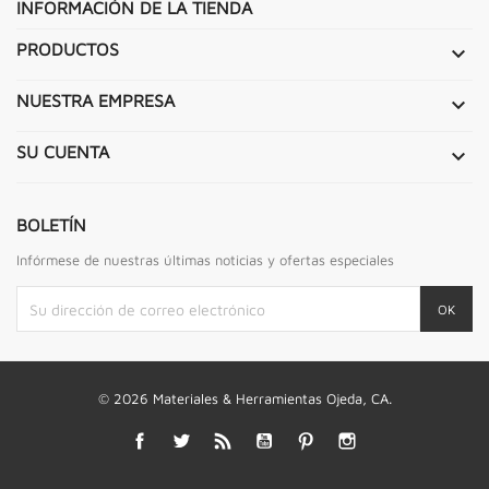
INFORMACIÓN DE LA TIENDA
PRODUCTOS

NUESTRA EMPRESA

SU CUENTA

BOLETÍN
Infórmese de nuestras últimas noticias y ofertas especiales
© 2026 Materiales & Herramientas Ojeda, CA.
Facebook
Twitter
Rss
YouTube
Pinterest
Instagram