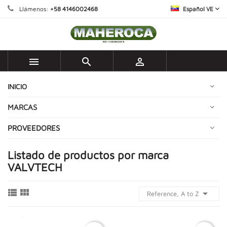
Llámenos:
+58 4146002468
Español VE



INICIO
MARCAS
PROVEEDORES
Listado de productos por marca
VALVTECH



Reference, A to Z