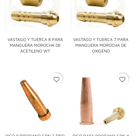
VASTAGO Y TUERCA 8 PARA
VASTAGO Y TUERCA 7 PARA
MANGUERA MOROCHA DE
MANGUERA MOROCHA DE
ACETILENO WT
OXIGENO
favorite_border
favorite_border
PICO P/PROPANO GPN 2 TIPO
PICO PARA PROPANO GPN 4