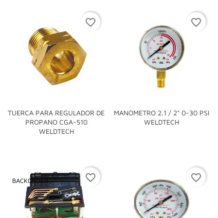
favorite_border
favorite_border
TUERCA PARA REGULADOR DE
MANOMETRO 2.1 / 2" 0-30 PSI
PROPANO CGA-510
WELDTECH
WELDTECH
favorite_border
favorite_border
BACKORDER