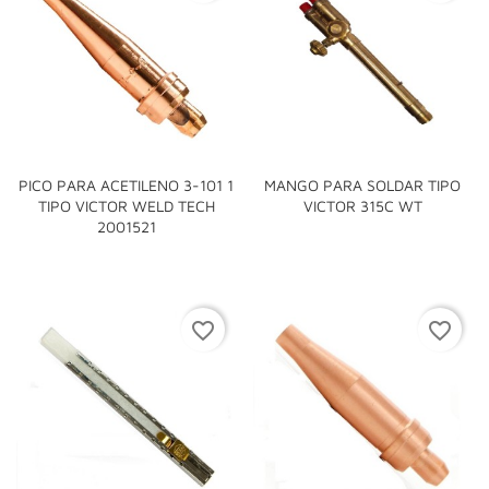
PICO PARA ACETILENO 3-101 1
MANGO PARA SOLDAR TIPO
TIPO VICTOR WELD TECH
VICTOR 315C WT
2001521
favorite_border
favorite_border