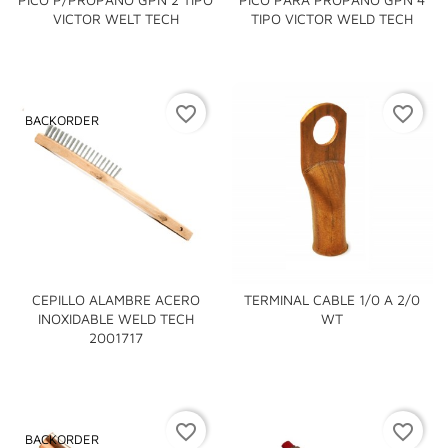
VICTOR WELT TECH
TIPO VICTOR WELD TECH
favorite_border
favorite_border
BACKORDER
CEPILLO ALAMBRE ACERO
TERMINAL CABLE 1/0 A 2/0
INOXIDABLE WELD TECH
WT
2001717
favorite_border
favorite_border
BACKORDER