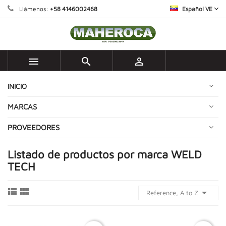
Llámenos:
+58 4146002468
Español VE



INICIO
MARCAS
PROVEEDORES
Listado de productos por marca WELD
TECH



Reference, A to Z