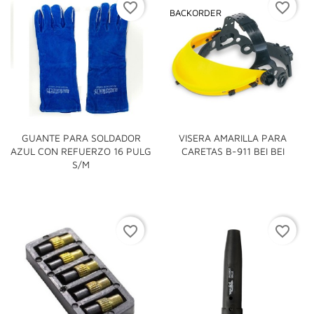
favorite_border
favorite_border
BACKORDER
GUANTE PARA SOLDADOR
VISERA AMARILLA PARA
AZUL CON REFUERZO 16 PULG
CARETAS B-911 BEI BEI
S/M
favorite_border
favorite_border