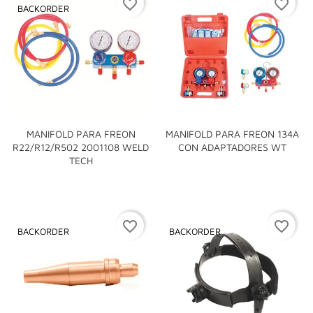
favorite_border
favorite_border
BACKORDER
MANIFOLD PARA FREON
MANIFOLD PARA FREON 134A
R22/R12/R502 2001108 WELD
CON ADAPTADORES WT
TECH
favorite_border
favorite_border
BACKORDER
BACKORDER