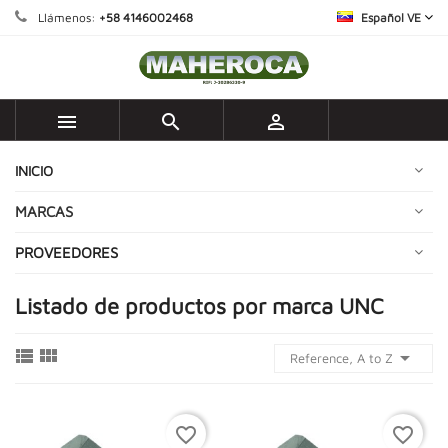
Llámenos:
+58 4146002468
Español VE



INICIO
MARCAS
PROVEEDORES
Listado de productos por marca UNC



Reference, A to Z
favorite_border
favorite_border