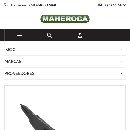
Llámenos:
+58 4146002468
Español VE



INICIO
MARCAS
PROVEEDORES