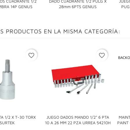
OS CUADRANTE 1/2
DADO CUADRANTE 1/2 PULG X
JUEG


MBRA 14P GENIUS
28mm 6PTS GENIUS
PUG
S PRODUCTOS EN LA MISMA CATEGORÍA:
favorite_border
favorite_border
BACKO
A 1/2 X T-30 TORX
JUEGO DADOS MANDO 1/2" 6 PTA
MAIN


SURTEK
10 A 26 MM 22 PZA URREA 54210H
PAINT