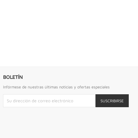
S URREA
LLAVE DE GOLPE 2.3/4" ACODADA 12PTS...
Llave De Golpe 2.3/4" Acodada 12Pts Urrea
BOLETÍN
Infórmese de nuestras últimas noticias y ofertas especiales