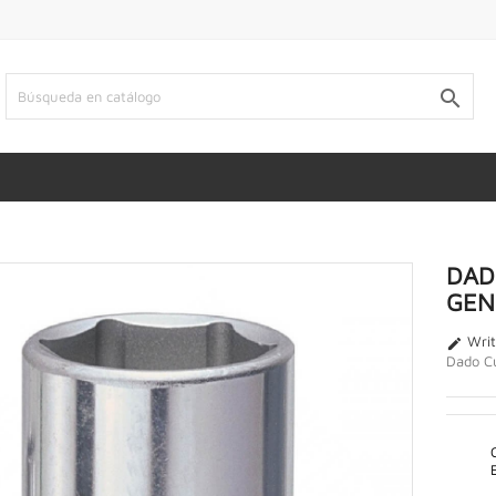

DAD
GEN
Writ

Dado C