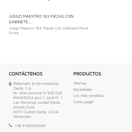
JUEGO MAESTRO 163 PIEZAS CON
JUEGO DE LLAVE
GABINETE...
Juego De Llave C
Juego Maestro 163 Piezas Con Gabinete Movil
Urrea
CONTÁCTENOS
PRODUCTOS
Ofertas
Materiales & Herramientas
Ojeda, C.A.
Novedades
Av. Intercomunal N°309 Edif.
Los más vendidos
MAHEROCA piso 1, local N° 1
Como pagar
Las Morochas ciudad Ojeda,
estado Zulia
4019 Ciudad Ojeda, ZULIA
Venezuela
+58 4146002468