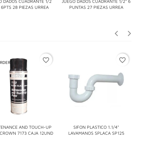
O DADOS CUADRANTE 1/2
JUEGO DADOS CUADRANTE 1/2" 6
J


 6PTS 28 PIEZAS URREA
PUNTAS 27 PIEZAS URREA
favorite_border
favorite_border
RDER
TENANCE AND TOUCH-UP
SIFON PLASTICO 1.1/4"
A


 CROWN 7173 CAJA 12UND
LAVAMANOS SPLACA SP125