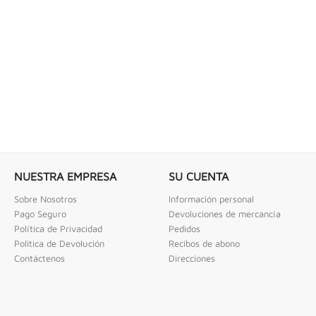
 COMBINADAS DE 1/4" X...
LLAVE DE GOLPE 3" ACODADA 12PT
ombinadas De 1/4" X 2" Urrea
Llave De Golpe 3" Acodada 12Pts Urrea
NUESTRA EMPRESA
SU CUENTA
Sobre Nosotros
Información personal
Pago Seguro
Devoluciones de mercancía
Política de Privacidad
Pedidos
Politica de Devolución
Recibos de abono
Contáctenos
Direcciones