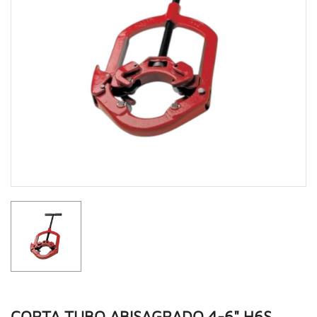
CORTA TUBO ABISAGRADO 4-6" H6S