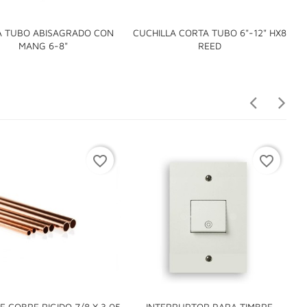
A TUBO ABISAGRADO CON
CUCHILLA CORTA TUBO 6"-12" HX8


MANG 6-8"
REED
favorite_border
favorite_border
E COBRE RIGIDO 7/8 X 3.05
INTERRUPTOR PARA TIMBRE