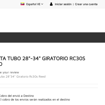
Español VE
Iniciar sesión
|
Crear una cuenta
TA TUBO 28"-34" GIRATORIO RC30S
D
e your review
ubo 28"34" Giratorio Rc30s Reed
Cobro del envió a Destino
El cobro de los envíos serán realizados en el destino