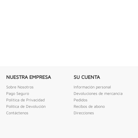
 COMBINADAS DE 1/4" X...
LLAVE DE GOLPE 3" ACODADA 12PT
ombinadas De 1/4" X 2" Urrea
Llave De Golpe 3" Acodada 12Pts Urrea
NUESTRA EMPRESA
SU CUENTA
Sobre Nosotros
Información personal
Pago Seguro
Devoluciones de mercancía
Política de Privacidad
Pedidos
Politica de Devolución
Recibos de abono
Contáctenos
Direcciones