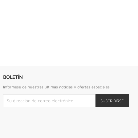
S URREA
LLAVE DE GOLPE 2.3/4" ACODADA 12PTS...
Llave De Golpe 2.3/4" Acodada 12Pts Urrea
BOLETÍN
Infórmese de nuestras últimas noticias y ofertas especiales