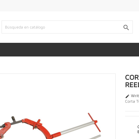

COR
REE
Writ

Corta T