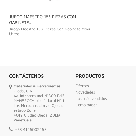
JUEGO MAESTRO 163 PIEZAS CON
JUEGO DE LLAVE
GABINETE...
Juego De Llave C
Juego Maestro 163 Piezas Con Gabinete Movil
Urrea
CONTÁCTENOS
PRODUCTOS
Ofertas
Materiales & Herramientas
Ojeda, C.A.
Novedades
Av. Intercomunal N°309 Edif.
Los más vendidos
MAHEROCA piso 1, local N° 1
Como pagar
Las Morochas ciudad Ojeda,
estado Zulia
4019 Ciudad Ojeda, ZULIA
Venezuela
+58 4146002468