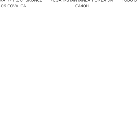


-06 COVALCA
CA40H