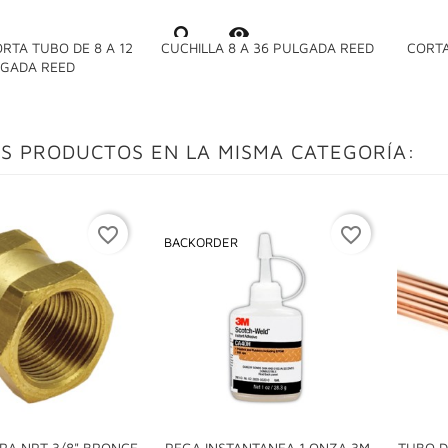

RTA TUBO DE 8 A 12
CUCHILLA 8 A 36 PULGADA REED
CORT

GADA REED
S PRODUCTOS EN LA MISMA CATEGORÍA:
favorite_border
favorite_border
BACKORDER
RA NPT 3/8" BRONCE
PEGA INSTANTANEA 1 ONZA 3M
TUBO D