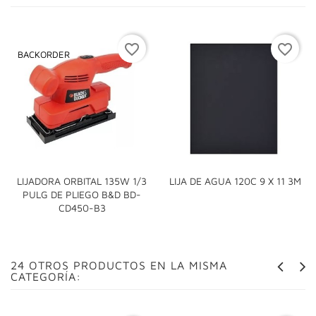
favorite_border
favorite_border
BACKORDER
LIJADORA ORBITAL 135W 1/3
LIJA DE AGUA 120C 9 X 11 3M
PULG DE PLIEGO B&D BD-
CD450-B3
24 OTROS PRODUCTOS EN LA MISMA
CATEGORÍA: