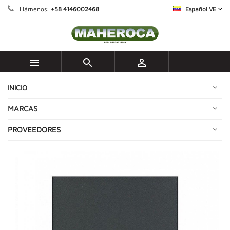
Llámenos:
+58 4146002468
Español VE



INICIO
MARCAS
PROVEEDORES