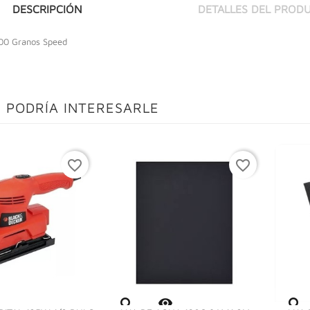
DESCRIPCIÓN
DETALLES DEL PROD
400 Granos Speed
 PODRÍA INTERESARLE
favorite_border
favorite_border
