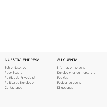
 COMBINADAS DE 1/4" X...
LLAVE DE GOLPE 3" ACODADA 12PT
ombinadas De 1/4" X 2" Urrea
Llave De Golpe 3" Acodada 12Pts Urrea
NUESTRA EMPRESA
SU CUENTA
Sobre Nosotros
Información personal
Pago Seguro
Devoluciones de mercancía
Política de Privacidad
Pedidos
Politica de Devolución
Recibos de abono
Contáctenos
Direcciones