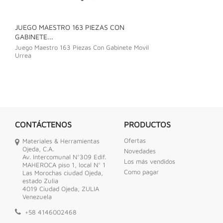
JUEGO MAESTRO 163 PIEZAS CON
JUEGO DE LLAVE
GABINETE...
Juego De Llave C
Juego Maestro 163 Piezas Con Gabinete Movil
Urrea
CONTÁCTENOS
PRODUCTOS
Ofertas
Materiales & Herramientas
Ojeda, C.A.
Novedades
Av. Intercomunal N°309 Edif.
Los más vendidos
MAHEROCA piso 1, local N° 1
Como pagar
Las Morochas ciudad Ojeda,
estado Zulia
4019 Ciudad Ojeda, ZULIA
Venezuela
+58 4146002468