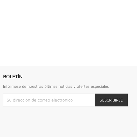
S URREA
LLAVE DE GOLPE 2.3/4" ACODADA 12PTS...
Llave De Golpe 2.3/4" Acodada 12Pts Urrea
BOLETÍN
Infórmese de nuestras últimas noticias y ofertas especiales