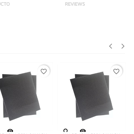
UCTO
REVIEWS
favorite_border
favorite_border

