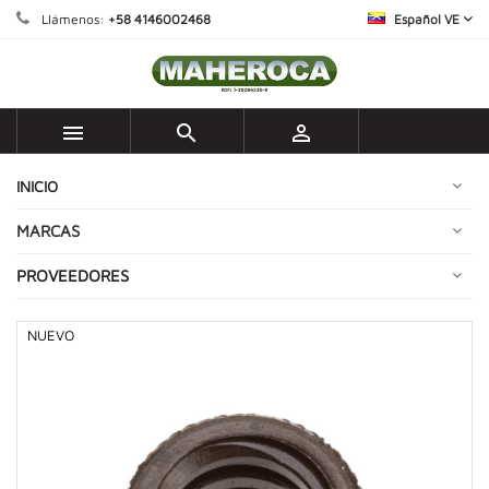
Llámenos:
+58 4146002468
Español VE



INICIO
MARCAS
PROVEEDORES
NUEVO