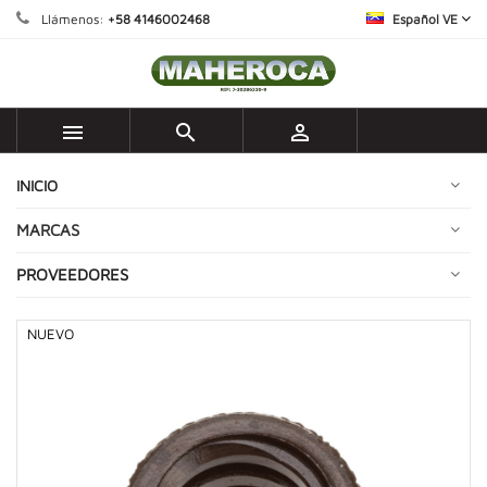
Llámenos:
+58 4146002468
Español VE



INICIO
MARCAS
PROVEEDORES
NUEVO