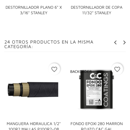
DESTORNILLADOR PLANO 6" X
DESTORNILLADOR DE COPA
3/16" STANLEY
11/32" STANLEY
24 OTROS PRODUCTOS EN LA MISMA
CATEGORÍA:
favorite_border
favorite_border
BACKORDER
MANGUERA HIDRAULICA 1/2"
FONDO EPOXI 280 MARRON
100R2 MALLAS P100R2-08
ROJIZO C&C GAL