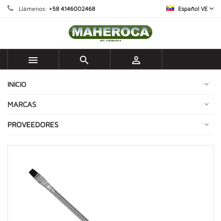
Llámenos:
+58 4146002468
Español VE



INICIO
MARCAS
PROVEEDORES