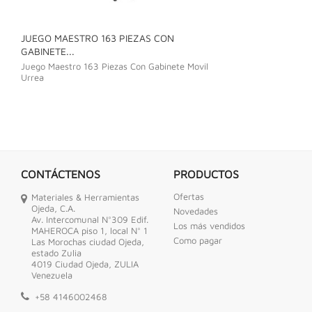
JUEGO MAESTRO 163 PIEZAS CON
JUEGO DE LLAVE
GABINETE...
Juego De Llave C
Juego Maestro 163 Piezas Con Gabinete Movil
Urrea
CONTÁCTENOS
PRODUCTOS
Ofertas
Materiales & Herramientas
Ojeda, C.A.
Novedades
Av. Intercomunal N°309 Edif.
Los más vendidos
MAHEROCA piso 1, local N° 1
Como pagar
Las Morochas ciudad Ojeda,
estado Zulia
4019 Ciudad Ojeda, ZULIA
Venezuela
+58 4146002468