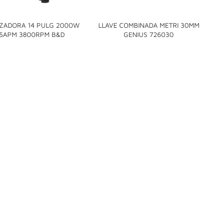
ZADORA 14 PULG 2000W
LLAVE COMBINADA METRI 30MM
L


15APM 3800RPM B&D
GENIUS 726030