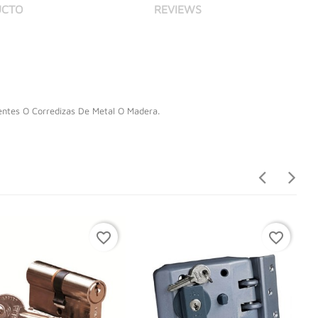
UCTO
REVIEWS
entes O Corredizas De Metal O Madera.
favorite_border
favorite_border