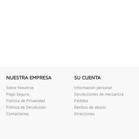
 COMBINADAS DE 1/4" X...
LLAVE DE GOLPE 3" ACODADA 12PT
ombinadas De 1/4" X 2" Urrea
Llave De Golpe 3" Acodada 12Pts Urrea
NUESTRA EMPRESA
SU CUENTA
Sobre Nosotros
Información personal
Pago Seguro
Devoluciones de mercancía
Política de Privacidad
Pedidos
Politica de Devolución
Recibos de abono
Contáctenos
Direcciones