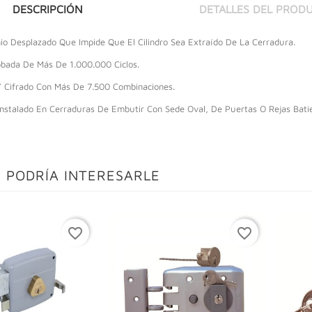
DESCRIPCIÓN
DETALLES DEL PROD
io Desplazado Que Impide Que El Cilindro Sea Extraído De La Cerradura.
obada De Más De 1.000.000 Ciclos.
 Y Cifrado Con Más De 7.500 Combinaciones.
 Instalado En Cerraduras De Embutir Con Sede Oval, De Puertas O Rejas Bati
 PODRÍA INTERESARLE
favorite_border
favorite_border