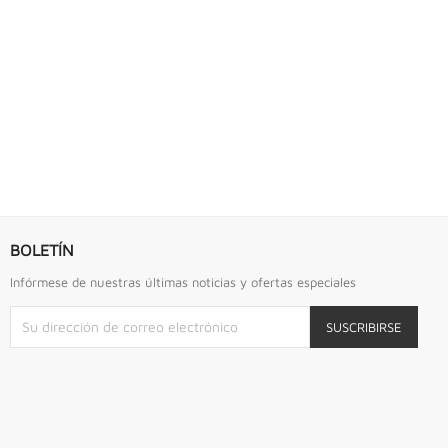
S URREA
LLAVE DE GOLPE 2.3/4" ACODADA 12PTS...
Llave De Golpe 2.3/4" Acodada 12Pts Urrea
BOLETÍN
Infórmese de nuestras últimas noticias y ofertas especiales