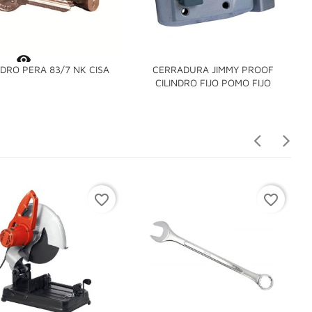

NDRO PERA 83/7 NK CISA
CERRADURA JIMMY PROOF

CILINDRO FIJO POMO FIJO
E
favorite_border
favorite_border