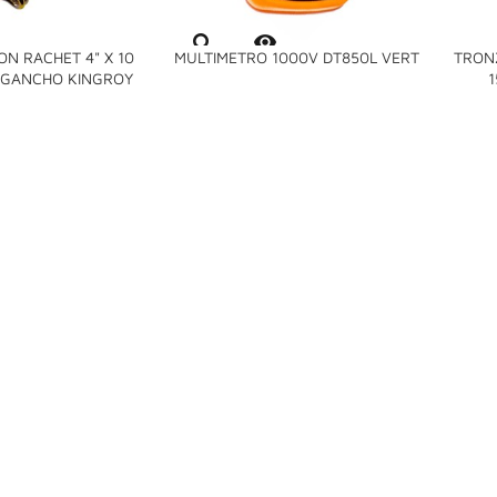

ON RACHET 4" X 10
MULTIMETRO 1000V DT850L VERT
TRON

 GANCHO KINGROY