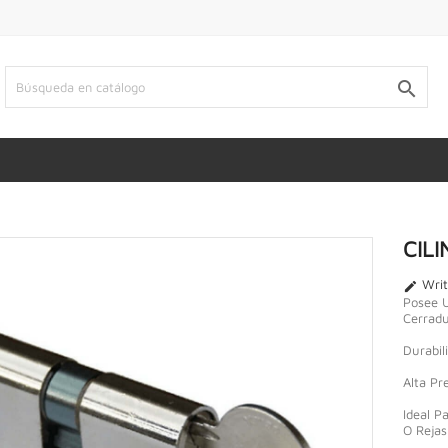

CIL
Writ

Posee U
Cerradu
Durabil
Alta Pr
Ideal P
O Rejas