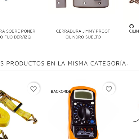
RA SOBRE PONER
CERRADURA JIMMY PROOF
CILI


O FIJO DER/IZQ
CILINDRO SUELTO
S PRODUCTOS EN LA MISMA CATEGORÍA:
favorite_border
favorite_border
BACKORDER