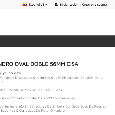
Español VE
Iniciar sesión
|
Crear una cuenta
INDRO OVAL DOBLE 56MM CISA
e your review
n Ingenio Desplazado Que Impide Que El Cilindro Sea Extraído De La
ra.
idad Probada De Más De 1.000.000 Ciclos.
ecisión Y Cifrado Con Más De 7.500 Combinaciones.
ara Ser Instalado En Cerraduras De Embutir Con Sede Oval, De Puertas
 Batientes O Corredizas De Metal O Madera.