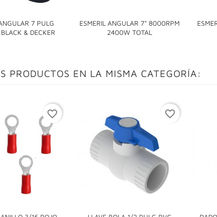
 ANGULAR 7 PULG
ESMERIL ANGULAR 7" 8000RPM
ESMER


 BLACK & DECKER
2400W TOTAL
S PRODUCTOS EN LA MISMA CATEGORÍA:
favorite_border
favorite_border
ANILLO 3/16 ROJO
LLAVE BOLA 1/2 PULG PVC
DADO