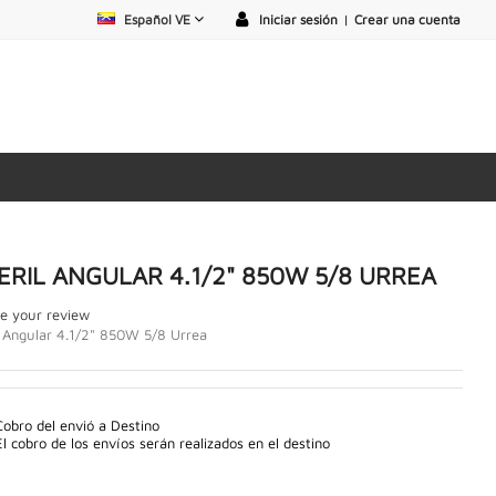
Español VE
Iniciar sesión
|
Crear una cuenta
ERIL ANGULAR 4.1/2" 850W 5/8 URREA
e your review
 Angular 4.1/2" 850W 5/8 Urrea
Cobro del envió a Destino
El cobro de los envíos serán realizados en el destino