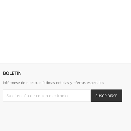
S URREA
LLAVE DE GOLPE 2.3/4" ACODADA 12PTS...
Llave De Golpe 2.3/4" Acodada 12Pts Urrea
BOLETÍN
Infórmese de nuestras últimas noticias y ofertas especiales