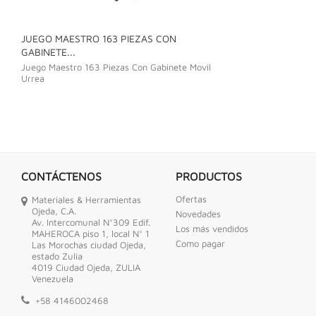
JUEGO MAESTRO 163 PIEZAS CON
JUEGO DE LLAVE
GABINETE...
Juego De Llave C
Juego Maestro 163 Piezas Con Gabinete Movil
Urrea
CONTÁCTENOS
PRODUCTOS
Ofertas
Materiales & Herramientas
Ojeda, C.A.
Novedades
Av. Intercomunal N°309 Edif.
Los más vendidos
MAHEROCA piso 1, local N° 1
Como pagar
Las Morochas ciudad Ojeda,
estado Zulia
4019 Ciudad Ojeda, ZULIA
Venezuela
+58 4146002468