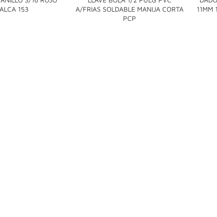

ALCA 153
A/FRIAS SOLDABLE MANIJA CORTA
11MM 

PCP