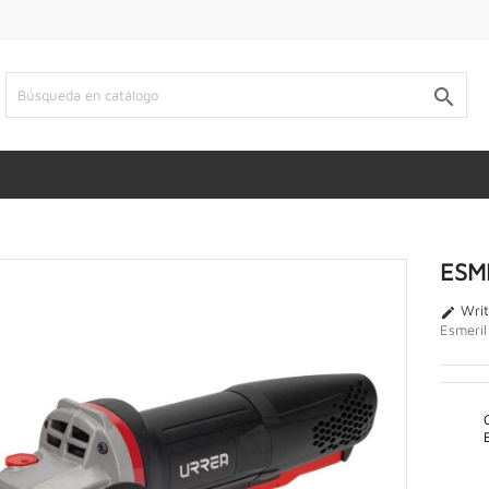

ESM
Writ

Esmeril