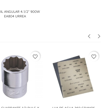
IL ANGULAR 4.1/2" 900W

EA804 URREA
favorite_border
favorite_border
 CUADRANTE 1/2 PULG X
LIJA DE AGUA 360 GRANOS