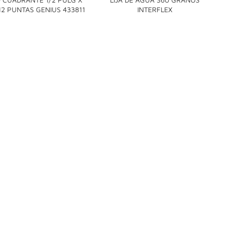


12 PUNTAS GENIUS 433811
INTERFLEX
C