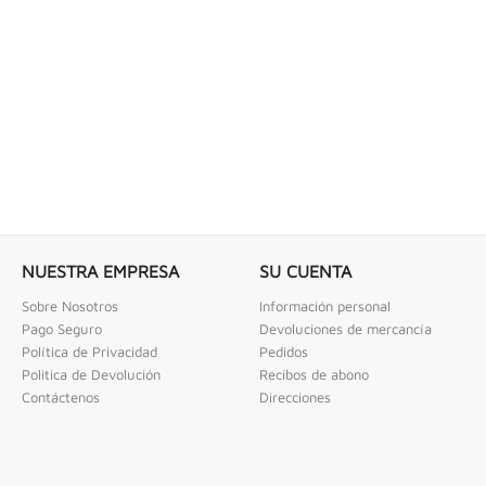
 COMBINADAS DE 1/4" X...
LLAVE DE GOLPE 3" ACODADA 12PT
ombinadas De 1/4" X 2" Urrea
Llave De Golpe 3" Acodada 12Pts Urrea
NUESTRA EMPRESA
SU CUENTA
Sobre Nosotros
Información personal
Pago Seguro
Devoluciones de mercancía
Política de Privacidad
Pedidos
Politica de Devolución
Recibos de abono
Contáctenos
Direcciones