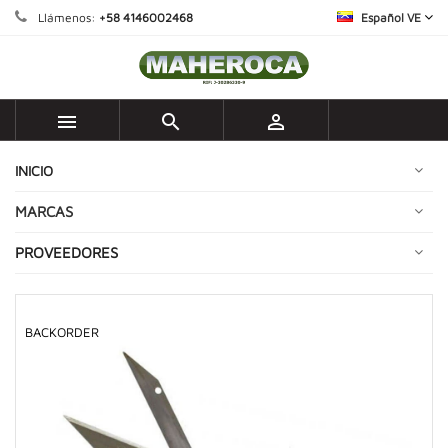
Llámenos:
+58 4146002468
Español VE



INICIO
MARCAS
PROVEEDORES
BACKORDER