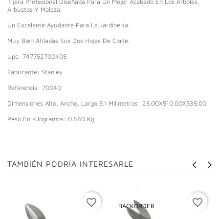
Tijera Profesional Diseñada Para Un Mejor Acabado En Los Árboles,
Arbustos Y Maleza.
Un Excelente Ayudante Para La Jardinería.
Muy Bien Afiladas Sus Dos Hojas De Corte.
Upc: 747752700405
Fabricante: Stanley
Referencia: 70040
Dimensiones Alto, Ancho, Largo En Milimetros: 25.00X510.00X535.00
Peso En Kilogramos: 0.680 Kg
TAMBIÉN PODRÍA INTERESARLE
favorite_border
favorite_border
BACKORDER