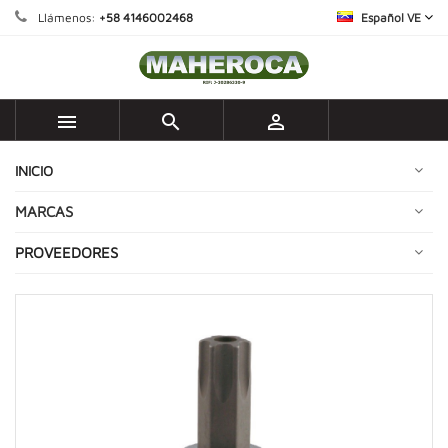
Llámenos:
+58 4146002468
Español VE



INICIO
MARCAS
PROVEEDORES