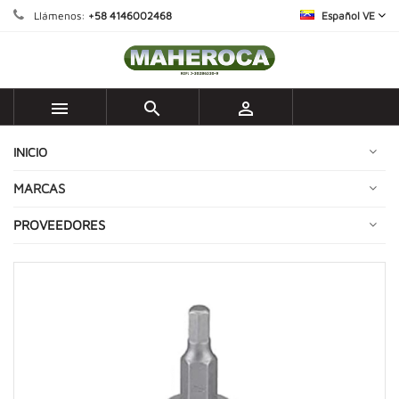
Llámenos:
+58 4146002468
Español VE



INICIO
MARCAS
PROVEEDORES