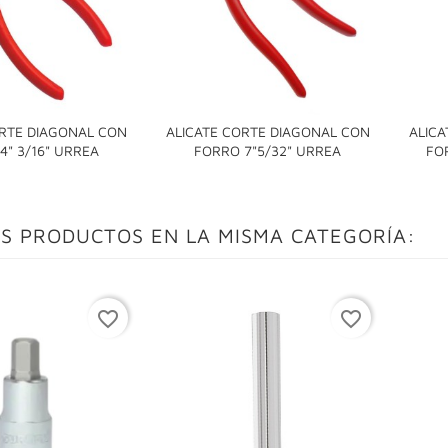
ORTE DIAGONAL CON
ALICATE CORTE DIAGONAL CON
ALICA


4" 3/16" URREA
FORRO 7"5/32" URREA
FO
S PRODUCTOS EN LA MISMA CATEGORÍA:
favorite_border
favorite_border