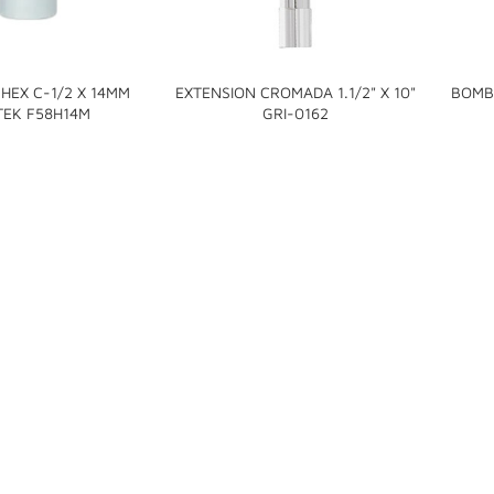
HEX C-1/2 X 14MM
EXTENSION CROMADA 1.1/2" X 10"
BOMB


TEK F58H14M
GRI-0162