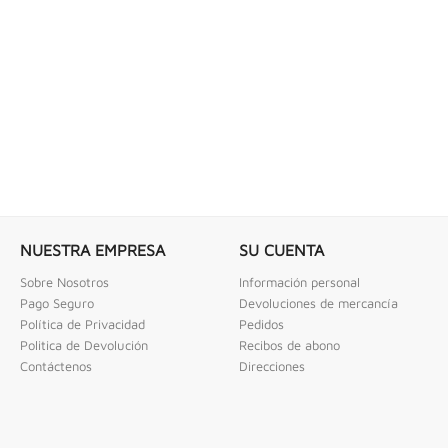
 COMBINADAS DE 1/4" X...
LLAVE DE GOLPE 3" ACODADA 12PT
ombinadas De 1/4" X 2" Urrea
Llave De Golpe 3" Acodada 12Pts Urrea
NUESTRA EMPRESA
SU CUENTA
Sobre Nosotros
Información personal
Pago Seguro
Devoluciones de mercancía
Política de Privacidad
Pedidos
Politica de Devolución
Recibos de abono
Contáctenos
Direcciones