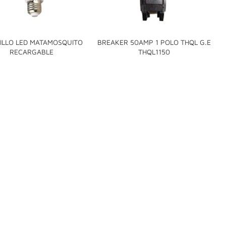
ILLO LED MATAMOSQUITO
BREAKER 50AMP 1 POLO THQL G.E


RECARGABLE
THQL1150