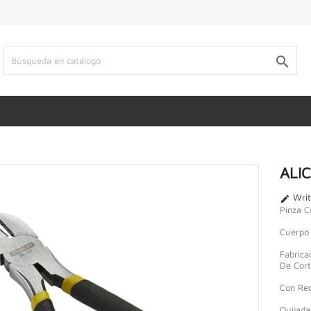

ALI
Writ

Pinza C
Cuerpo 
Fabrica
De Cort
Con Rec
Quijada