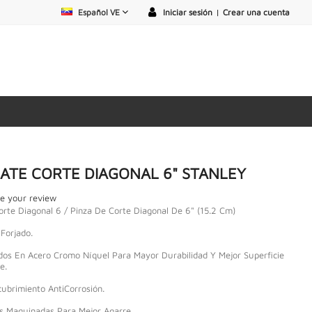
Español VE
Iniciar sesión
|
Crear una cuenta
CATE CORTE DIAGONAL 6" STANLEY
e your review
orte Diagonal 6 / Pinza De Corte Diagonal De 6" (15.2 Cm)
Forjado.
dos En Acero Cromo Níquel Para Mayor Durabilidad Y Mejor Superficie
e.
ubrimiento AntiCorrosión.
s Maquinadas Para Mejor Agarre.