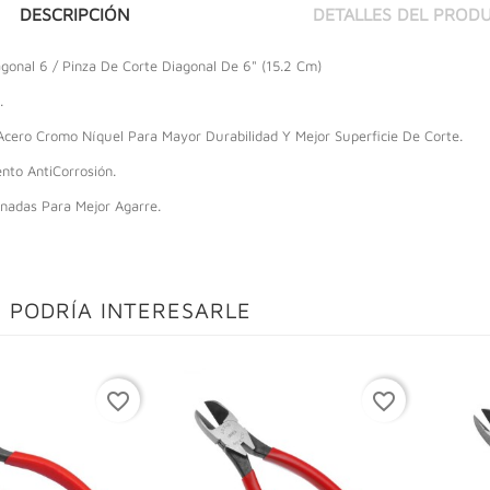
DESCRIPCIÓN
DETALLES DEL PROD
agonal 6 / Pinza De Corte Diagonal De 6" (15.2 Cm)
.
Acero Cromo Níquel Para Mayor Durabilidad Y Mejor Superficie De Corte.
nto AntiCorrosión.
nadas Para Mejor Agarre.
 PODRÍA INTERESARLE
favorite_border
favorite_border