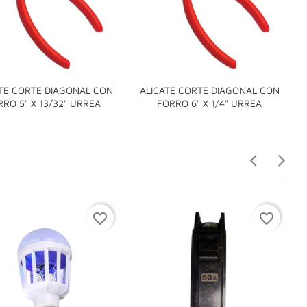
TE CORTE DIAGONAL CON
ALICATE CORTE DIAGONAL CON


RRO 5" X 13/32" URREA
FORRO 6" X 1/4" URREA
favorite_border
favorite_border