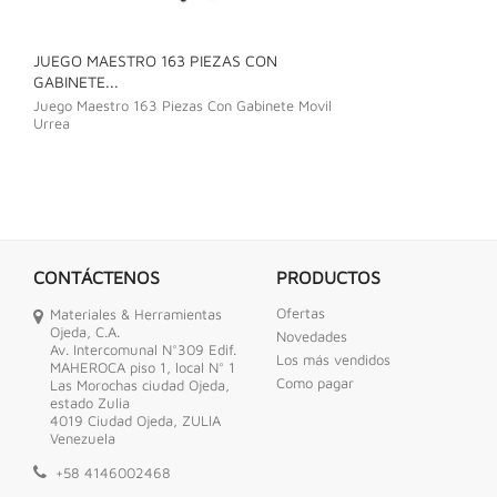
JUEGO MAESTRO 163 PIEZAS CON
JUEGO DE LLAVE
GABINETE...
Juego De Llave C
Juego Maestro 163 Piezas Con Gabinete Movil
Urrea
CONTÁCTENOS
PRODUCTOS
Ofertas
Materiales & Herramientas
Ojeda, C.A.
Novedades
Av. Intercomunal N°309 Edif.
Los más vendidos
MAHEROCA piso 1, local N° 1
Como pagar
Las Morochas ciudad Ojeda,
estado Zulia
4019 Ciudad Ojeda, ZULIA
Venezuela
+58 4146002468