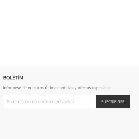
S URREA
LLAVE DE GOLPE 2.3/4" ACODADA 12PTS...
Llave De Golpe 2.3/4" Acodada 12Pts Urrea
BOLETÍN
Infórmese de nuestras últimas noticias y ofertas especiales