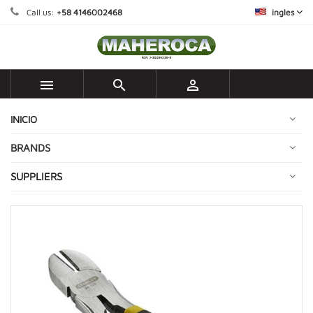
Call us:
+58 4146002468
ingles



INICIO
BRANDS
SUPPLIERS