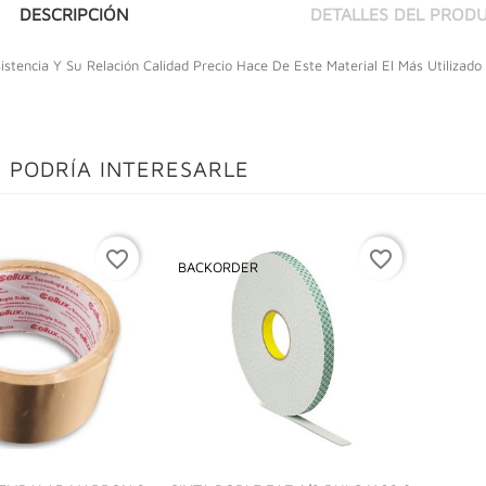
DESCRIPCIÓN
DETALLES DEL PROD
stencia Y Su Relación Calidad Precio Hace De Este Material El Más Utilizado
 PODRÍA INTERESARLE
favorite_border
favorite_border
BACKORDER