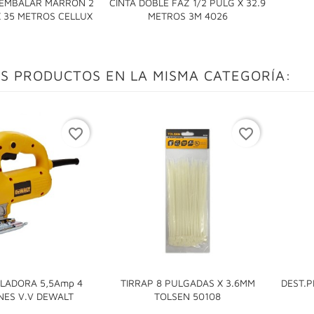
 EMBALAR MARRON 2
CINTA DOBLE FAZ 1/2 PULG X 32.9


 35 METROS CELLUX
METROS 3M 4026
S PRODUCTOS EN LA MISMA CATEGORÍA:
favorite_border
favorite_border
ALADORA 5,5Amp 4
TIRRAP 8 PULGADAS X 3.6MM
DEST.P


NES V.V DEWALT
TOLSEN 50108