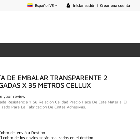
Español VE
Iniciar sesión
|
Crear una cuenta
TA DE EMBALAR TRANSPARENTE 2
GADAS X 35 METROS CELLUX
e your review
ada Resistencia Y Su Relación Calidad Precio Hace De Este Material El
lizado Para La Fabricación De Cintas Adhesivas.
Cobro del envió a Destino
El cobro de los envíos serán realizados en el destino