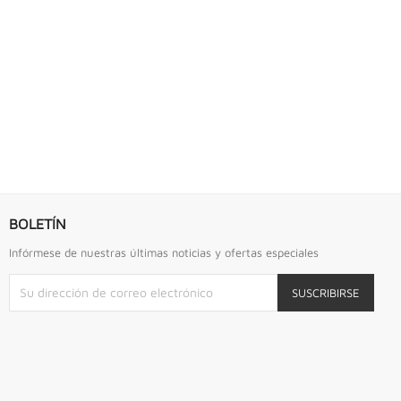
S URREA
LLAVE DE GOLPE 2.3/4" ACODADA 12PTS...
Llave De Golpe 2.3/4" Acodada 12Pts Urrea
BOLETÍN
Infórmese de nuestras últimas noticias y ofertas especiales