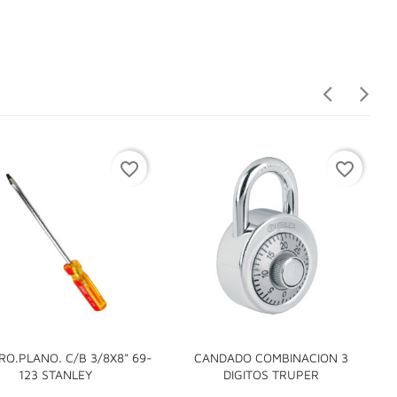
favorite_border
favorite_border
RO.PLANO. C/B 3/8X8" 69-
CANDADO COMBINACION 3


123 STANLEY
DIGITOS TRUPER