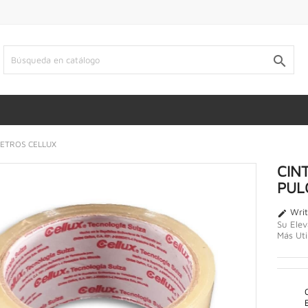

METROS CELLUX
CIN
PUL
Writ

Su Elev
Más Uti