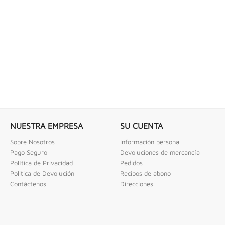
 COMBINADAS DE 1/4" X...
LLAVE DE GOLPE 3" ACODADA 12PT
ombinadas De 1/4" X 2" Urrea
Llave De Golpe 3" Acodada 12Pts Urrea
NUESTRA EMPRESA
SU CUENTA
Sobre Nosotros
Información personal
Pago Seguro
Devoluciones de mercancía
Política de Privacidad
Pedidos
Politica de Devolución
Recibos de abono
Contáctenos
Direcciones