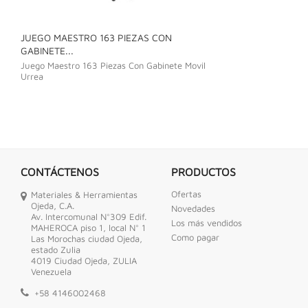
JUEGO MAESTRO 163 PIEZAS CON
JUEGO DE LLAVE
GABINETE...
Juego De Llave C
Juego Maestro 163 Piezas Con Gabinete Movil
Urrea
CONTÁCTENOS
PRODUCTOS
Ofertas
Materiales & Herramientas
Ojeda, C.A.
Novedades
Av. Intercomunal N°309 Edif.
Los más vendidos
MAHEROCA piso 1, local N° 1
Como pagar
Las Morochas ciudad Ojeda,
estado Zulia
4019 Ciudad Ojeda, ZULIA
Venezuela
+58 4146002468