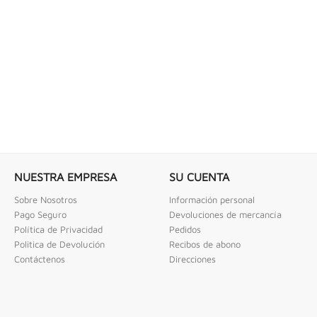
 COMBINADAS DE 1/4" X...
LLAVE DE GOLPE 3" ACODADA 12PT
ombinadas De 1/4" X 2" Urrea
Llave De Golpe 3" Acodada 12Pts Urrea
NUESTRA EMPRESA
SU CUENTA
Sobre Nosotros
Información personal
Pago Seguro
Devoluciones de mercancía
Política de Privacidad
Pedidos
Politica de Devolución
Recibos de abono
Contáctenos
Direcciones