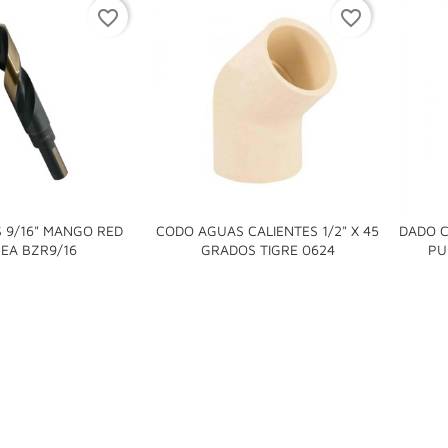
favorite_border
favorite_border
 9/16" MANGO RED
CODO AGUAS CALIENTES 1/2" X 45
DADO C


EA BZR9/16
GRADOS TIGRE 0624
PU