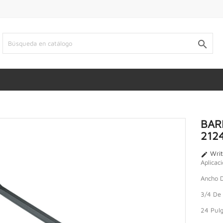

BAR
212
Writ

Aplicac
Ancho 
3/4 De
24 Pulg