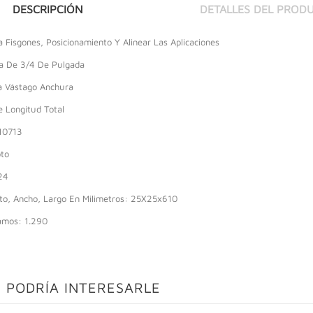
DESCRIPCIÓN
DETALLES DEL PROD
a Fisgones, Posicionamiento Y Alinear Las Aplicaciones
a De 3/4 De Pulgada
a Vástago Anchura
 Longitud Total
10713
oto
24
to, Ancho, Largo En Milimetros: 25X25x610
amos: 1.290
 PODRÍA INTERESARLE