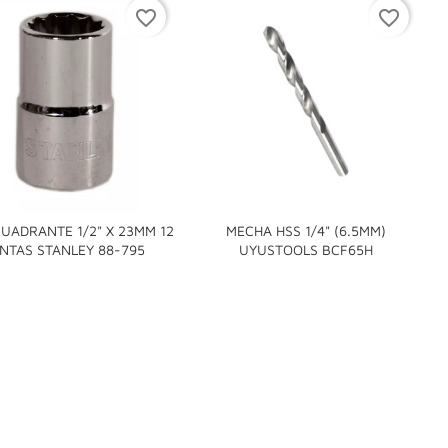
favorite_border
favorite_border
UADRANTE 1/2" X 23MM 12
MECHA HSS 1/4" (6.5MM)


NTAS STANLEY 88-795
UYUSTOOLS BCF65H