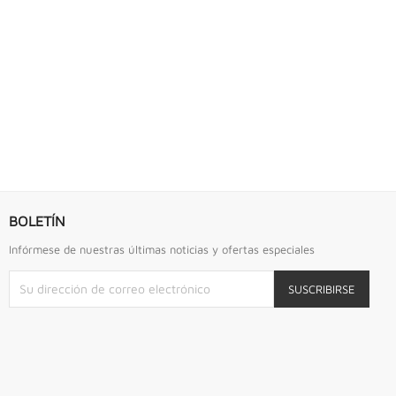
S URREA
LLAVE DE GOLPE 2.3/4" ACODADA 12PTS...
Llave De Golpe 2.3/4" Acodada 12Pts Urrea
BOLETÍN
Infórmese de nuestras últimas noticias y ofertas especiales