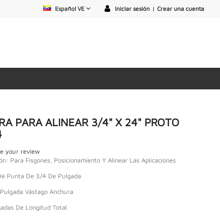
Español VE
Iniciar sesión
|
Crear una cuenta
RA PARA ALINEAR 3/4" X 24" PROTO
4
e your review
ión: Para Fisgones, Posicionamiento Y Alinear Las Aplicaciones
De Punta De 3/4 De Pulgada
 Pulgada Vástago Anchura
adas De Longitud Total