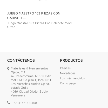
JUEGO MAESTRO 163 PIEZAS CON
JUEGO DE LLAVE
GABINETE...
Juego De Llave C
Juego Maestro 163 Piezas Con Gabinete Movil
Urrea
CONTÁCTENOS
PRODUCTOS
Ofertas
Materiales & Herramientas
Ojeda, C.A.
Novedades
Av. Intercomunal N°309 Edif.
Los más vendidos
MAHEROCA piso 1, local N° 1
Como pagar
Las Morochas ciudad Ojeda,
estado Zulia
4019 Ciudad Ojeda, ZULIA
Venezuela
+58 4146002468