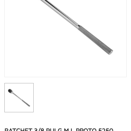
RATCHET 3/8 PULG M L PROTO 5250