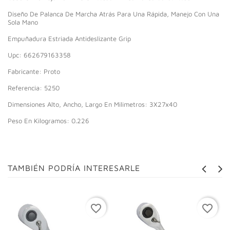
Diseño De Palanca De Marcha Atrás Para Una Rápida, Manejo Con Una
Sola Mano
Empuñadura Estriada Antideslizante Grip
Upc: 662679163358
Fabricante: Proto
Referencia: 5250
Dimensiones Alto, Ancho, Largo En Milimetros: 3X27x40
Peso En Kilogramos: 0.226
TAMBIÉN PODRÍA INTERESARLE
favorite_border
favorite_border