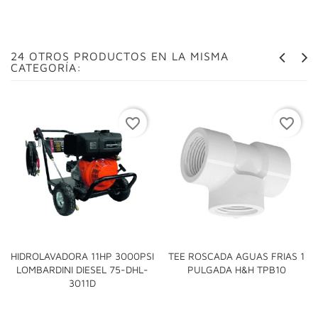
24 OTROS PRODUCTOS EN LA MISMA
CATEGORÍA:
favorite_border
favorite_border
HIDROLAVADORA 11HP 3000PSI
TEE ROSCADA AGUAS FRIAS 1
LOMBARDINI DIESEL 75-DHL-
PULGADA H&H TPB10
3011D