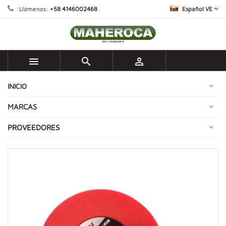
Llámenos:
+58 4146002468
Español VE



INICIO
MARCAS
PROVEEDORES