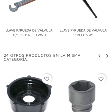
LLAVE P/RUEDA DE VÁLVULA
LLAVE P/RUEDA DE VÁLVULA
11/16"- 1" REED VW0
1" REED VW1
24 OTROS PRODUCTOS EN LA MISMA
CATEGORÍA:
favorite_border
favorite_border