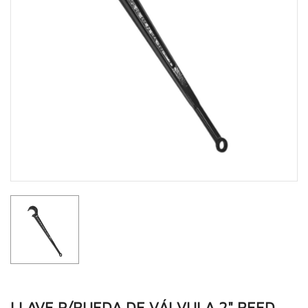
LLAVE P/RUEDA DE VÁLVULA 2" REED