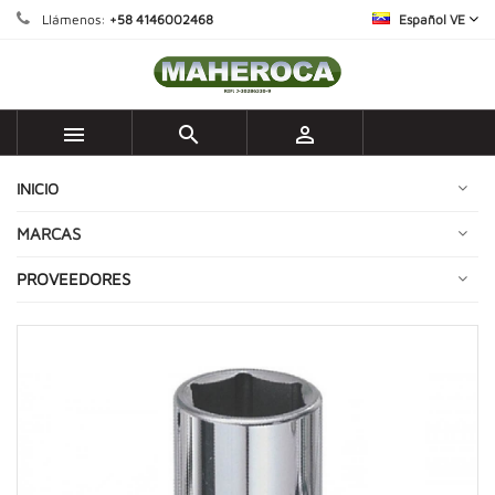
Llámenos:
+58 4146002468
Español VE



INICIO
MARCAS
PROVEEDORES