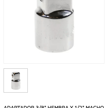
ADAPTADOR 3/8" HEMBRA X 1/2" MACHO