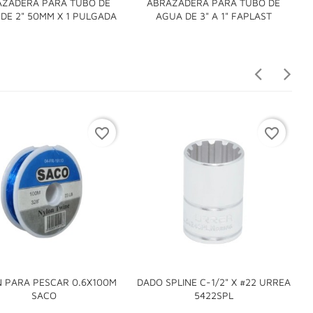
AZADERA PARA TUBO DE
ABRAZADERA PARA TUBO DE


DE 2" 50MM X 1 PULGADA
AGUA DE 3" A 1" FAPLAST
favorite_border
favorite_border
 PARA PESCAR 0.6X100M
DADO SPLINE C-1/2" X #22 URREA


SACO
5422SPL