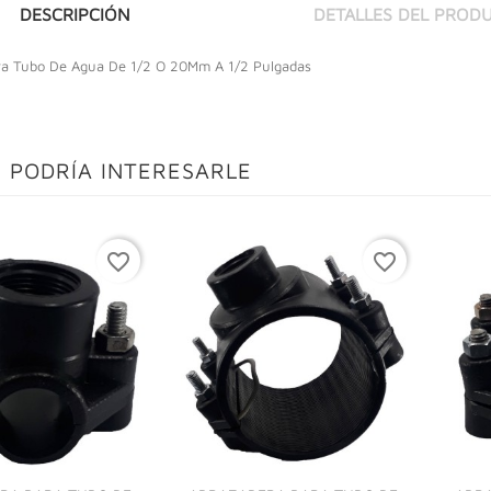
DESCRIPCIÓN
DETALLES DEL PROD
ra Tubo De Agua De 1/2 O 20Mm A 1/2 Pulgadas
 PODRÍA INTERESARLE
favorite_border
favorite_border