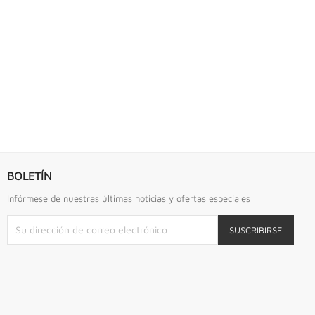
S URREA
LLAVE DE GOLPE 2.3/4" ACODADA 12PTS...
Llave De Golpe 2.3/4" Acodada 12Pts Urrea
BOLETÍN
Infórmese de nuestras últimas noticias y ofertas especiales