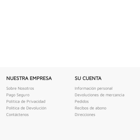
 COMBINADAS DE 1/4" X...
LLAVE DE GOLPE 3" ACODADA 12PT
ombinadas De 1/4" X 2" Urrea
Llave De Golpe 3" Acodada 12Pts Urrea
NUESTRA EMPRESA
SU CUENTA
Sobre Nosotros
Información personal
Pago Seguro
Devoluciones de mercancía
Política de Privacidad
Pedidos
Politica de Devolución
Recibos de abono
Contáctenos
Direcciones