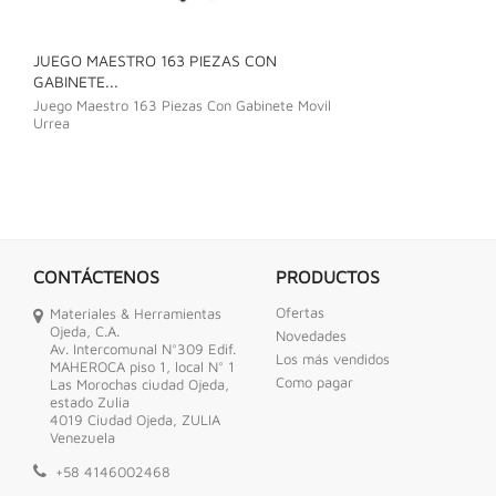
JUEGO MAESTRO 163 PIEZAS CON
JUEGO DE LLAVE
GABINETE...
Juego De Llave C
Juego Maestro 163 Piezas Con Gabinete Movil
Urrea
CONTÁCTENOS
PRODUCTOS
Ofertas
Materiales & Herramientas
Ojeda, C.A.
Novedades
Av. Intercomunal N°309 Edif.
Los más vendidos
MAHEROCA piso 1, local N° 1
Como pagar
Las Morochas ciudad Ojeda,
estado Zulia
4019 Ciudad Ojeda, ZULIA
Venezuela
+58 4146002468