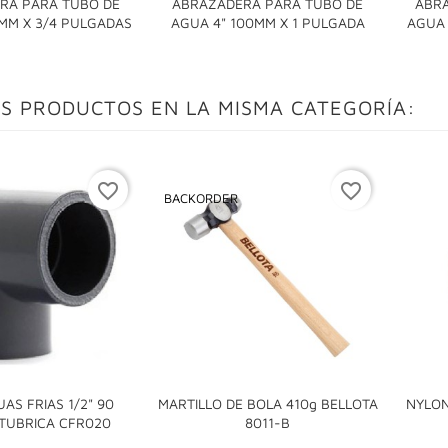
RA PARA TUBO DE
ABRAZADERA PARA TUBO DE
ABR


MM X 3/4 PULGADAS
AGUA 4" 100MM X 1 PULGADA
AGUA 
S PRODUCTOS EN LA MISMA CATEGORÍA:
favorite_border
favorite_border
BACKORDER
AS FRIAS 1/2" 90
MARTILLO DE BOLA 410g BELLOTA
NYLON


TUBRICA CFR020
8011-B