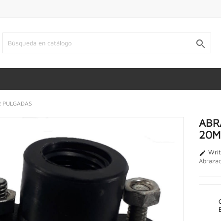

2 PULGADAS
ABR
20M
Writ

Abraza