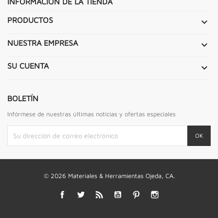
INFORMACIÓN DE LA TIENDA
PRODUCTOS

NUESTRA EMPRESA

SU CUENTA

BOLETÍN
Infórmese de nuestras últimas noticias y ofertas especiales
© 2026 Materiales & Herramientas Ojeda, CA.
Facebook
Twitter
Rss
YouTube
Pinterest
Instagram