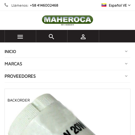
Llámenos:
+58 4146002468
Español VE



INICIO
MARCAS
PROVEEDORES
BACKORDER