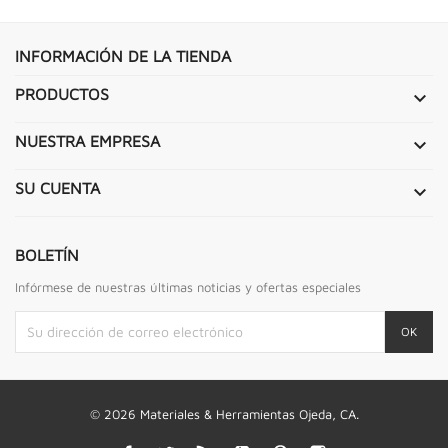
INFORMACIÓN DE LA TIENDA
PRODUCTOS

NUESTRA EMPRESA

SU CUENTA

BOLETÍN
Infórmese de nuestras últimas noticias y ofertas especiales
© 2026 Materiales & Herramientas Ojeda, CA.
Facebook
Twitter
Rss
YouTube
Pinterest
Instagram