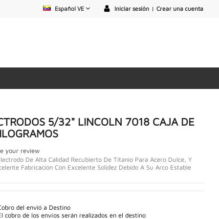
Español VE
Iniciar sesión
|
Crear una cuenta
CTRODOS 5/32" LINCOLN 7018 CAJA DE
KILOGRAMOS
e your review
lectrodo De Alta Calidad Recubierto De Titanio Para Acero Dulce, Y
elente Fabricación Con Excelente Solidez Debido A Su Arco Estable
Cobro del envió a Destino
El cobro de los envíos serán realizados en el destino