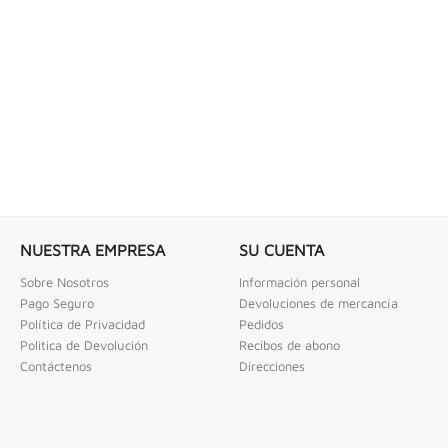
 COMBINADAS DE 1/4" X...
LLAVE DE GOLPE 3" ACODADA 12PT
ombinadas De 1/4" X 2" Urrea
Llave De Golpe 3" Acodada 12Pts Urrea
NUESTRA EMPRESA
SU CUENTA
Sobre Nosotros
Información personal
Pago Seguro
Devoluciones de mercancía
Política de Privacidad
Pedidos
Politica de Devolución
Recibos de abono
Contáctenos
Direcciones