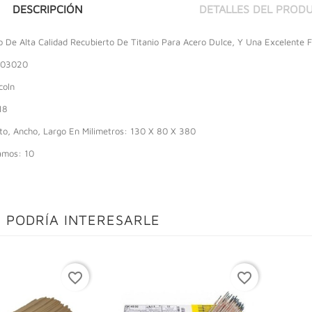
DESCRIPCIÓN
DETALLES DEL PROD
o De Alta Calidad Recubierto De Titanio Para Acero Dulce, Y Una Excelente F
403020
coln
18
to, Ancho, Largo En Milimetros: 130 X 80 X 380
amos: 10
 PODRÍA INTERESARLE
favorite_border
favorite_border