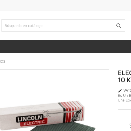

MOS
ELE
10 
Writ

Es Un E
Una Exc