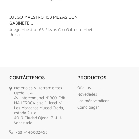
JUEGO MAESTRO 163 PIEZAS CON
JUEGO DE LLAVE
GABINETE...
Juego De Llave C
Juego Maestro 163 Piezas Con Gabinete Movil
Urrea
CONTÁCTENOS
PRODUCTOS
Ofertas
Materiales & Herramientas
Ojeda, C.A.
Novedades
Av. Intercomunal N°309 Edif.
Los más vendidos
MAHEROCA piso 1, local N° 1
Como pagar
Las Morochas ciudad Ojeda,
estado Zulia
4019 Ciudad Ojeda, ZULIA
Venezuela
+58 4146002468