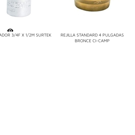

ADOR 3/4F X 1/2M SURTEK
REJILLA STANDARD 4 PULGADAS
Y

BRONCE CI-CAMP