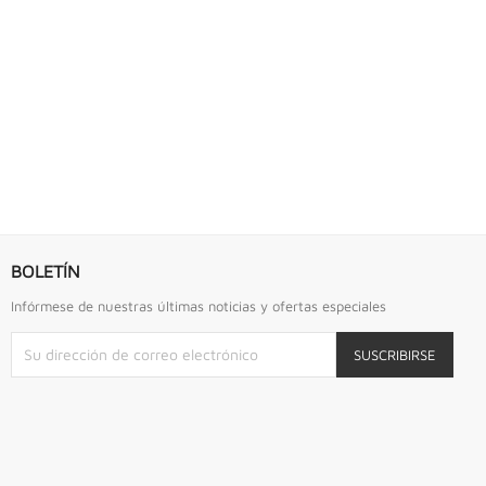
S URREA
LLAVE DE GOLPE 2.3/4" ACODADA 12PTS...
Llave De Golpe 2.3/4" Acodada 12Pts Urrea
BOLETÍN
Infórmese de nuestras últimas noticias y ofertas especiales