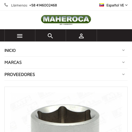
Llámenos:
+58 4146002468
Español VE



INICIO
MARCAS
PROVEEDORES