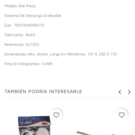
Modelo One Piece
Sistema De Descarga Graduable
Ean: 7592999008370
Fabricante: BeltG
Referencia: Gri1301
Dimensiones Alto, Ancho, Largo En Milimetros: 101 X 250 X 170
Peso En Kilogramos: 0.468
TAMBIÉN PODRÍA INTERESARLE
favorite_border
favorite_border