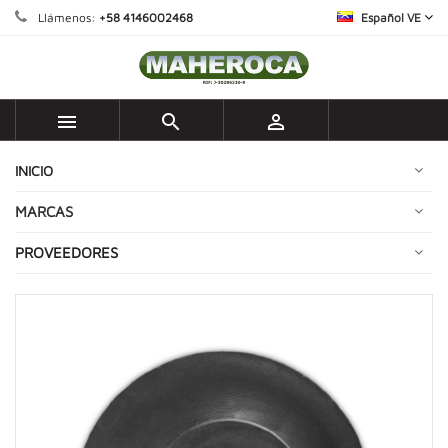
Llámenos:
+58 4146002468
Español VE



INICIO
MARCAS
PROVEEDORES