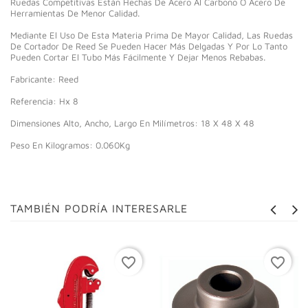
Ruedas Competitivas Están Hechas De Acero Al Carbono O Acero De
Herramientas De Menor Calidad.
Mediante El Uso De Esta Materia Prima De Mayor Calidad, Las Ruedas
De Cortador De Reed Se Pueden Hacer Más Delgadas Y Por Lo Tanto
Pueden Cortar El Tubo Más Fácilmente Y Dejar Menos Rebabas.
Fabricante: Reed
Referencia: Hx 8
Dimensiones Alto, Ancho, Largo En Milímetros: 18 X 48 X 48
Peso En Kilogramos: 0.060Kg
TAMBIÉN PODRÍA INTERESARLE
favorite_border
favorite_border