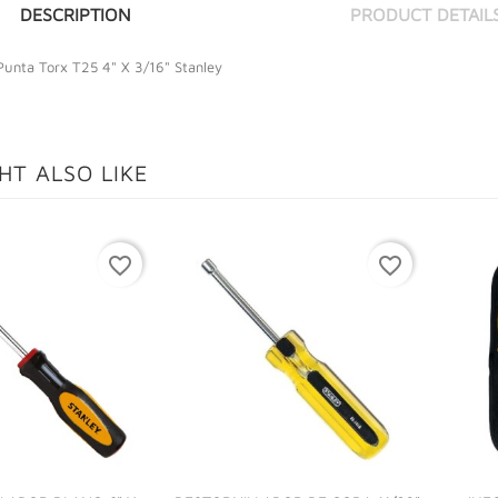
DESCRIPTION
PRODUCT DETAIL
 Punta Torx T25 4" X 3/16" Stanley
HT ALSO LIKE
favorite_border
favorite_border