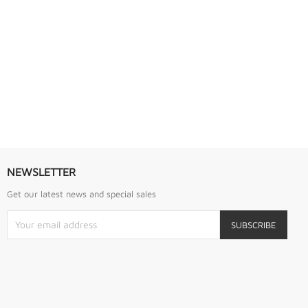
S URREA
LLAVE DE GOLPE 2.3/4" ACODADA 12PTS...
Llave De Golpe 2.3/4" Acodada 12Pts Urrea
NEWSLETTER
Get our latest news and special sales