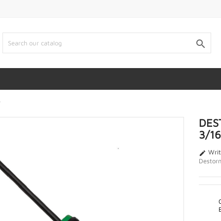

Y
DES
3/1
Writ

Destorn