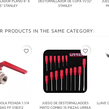
LADOR PLANO 6" X
DESTORNILLADOR DE COPA 11/32"
JUE


6" STANLEY
STANLEY
M
R PRODUCTS IN THE SAME CATEGORY:
favorite_border
favorite_border
BOLA PESADA 1.1/4
JUEGO DE DESTORNILLADOES
LLAVE 

DAS FP 01B312
MIXTO COMBO 15 PIEZAS URREA
