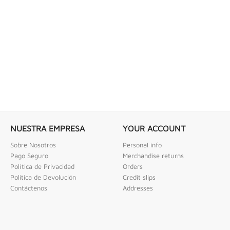
 COMBINADAS DE 1/4" X...
LLAVE DE GOLPE 3" ACODADA 12PT
ombinadas De 1/4" X 2" Urrea
Llave De Golpe 3" Acodada 12Pts Urrea
NUESTRA EMPRESA
YOUR ACCOUNT
Sobre Nosotros
Personal info
Pago Seguro
Merchandise returns
Política de Privacidad
Orders
Politica de Devolución
Credit slips
Contáctenos
Addresses