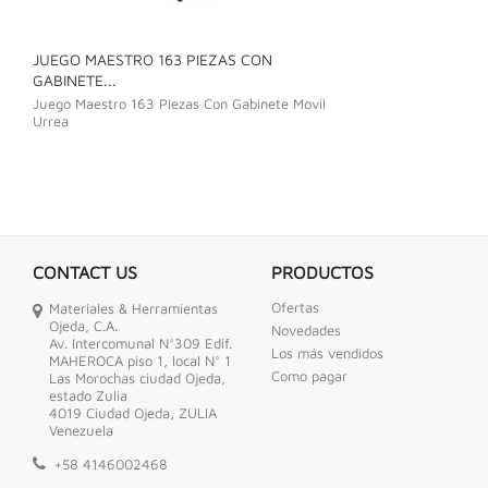
JUEGO MAESTRO 163 PIEZAS CON
JUEGO DE LLAVE
GABINETE...
Juego De Llave C
Juego Maestro 163 Piezas Con Gabinete Movil
Urrea
CONTACT US
PRODUCTOS
Ofertas
Materiales & Herramientas
Ojeda, C.A.
Novedades
Av. Intercomunal N°309 Edif.
Los más vendidos
MAHEROCA piso 1, local N° 1
Como pagar
Las Morochas ciudad Ojeda,
estado Zulia
4019 Ciudad Ojeda, ZULIA
Venezuela
+58 4146002468