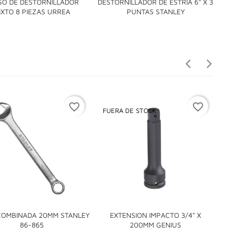
GO DE DESTORNILLADOR
DESTORNILLADOR DE ESTRIA 6" X 3


IXTO 8 PIEZAS URREA
PUNTAS STANLEY
favorite_border
favorite_border
FUERA DE STOCK
COMBINADA 20MM STANLEY
EXTENSION IMPACTO 3/4" X


86-865
200MM GENIUS