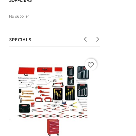
SUPPLIERS
No supplier
SPECIALS
favorite_border