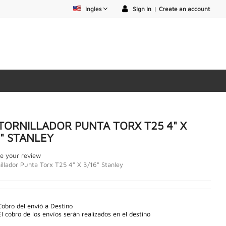
ingles
Sign in
|
Create an account
TORNILLADOR PUNTA TORX T25 4" X
6" STANLEY
e your review
illador Punta Torx T25 4" X 3/16" Stanley
Cobro del envió a Destino
El cobro de los envíos serán realizados en el destino